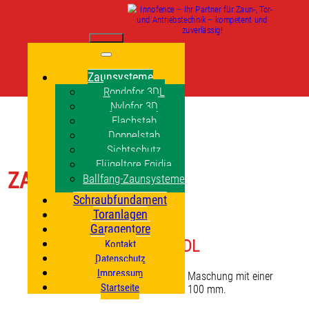
Zaunsysteme
Rondofor 3DL
Nylofor 3D
Flachstab
Doppelstab
Sichtschutz
Flügeltore Egidia
ZAUNSYSTEME
Ballfang-Zaunsysteme
Schraubfundament
Toranlagen
Garagentore
Rondofor 3DL
Kontakt
Datenschutz
Impressum
Rondofor 3DL hat eine rechteckige Maschung mit einer
Startseite
Maschenweite von 55 x 100 mm.