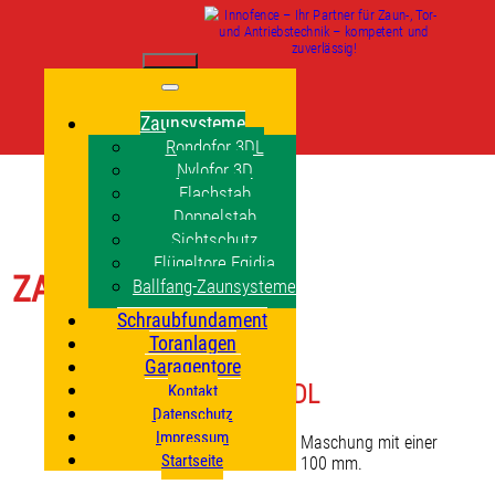
Zaunsysteme
Rondofor 3DL
Nylofor 3D
Flachstab
Doppelstab
Sichtschutz
Flügeltore Egidia
ZAUNSYSTEME
Ballfang-Zaunsysteme
Schraubfundament
Toranlagen
Garagentore
Rondofor 3DL
Kontakt
Datenschutz
Impressum
Rondofor 3DL hat eine rechteckige Maschung mit einer
Startseite
Maschenweite von 55 x 100 mm.