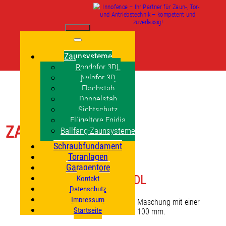
Zaunsysteme
Rondofor 3DL
Nylofor 3D
Flachstab
Doppelstab
Sichtschutz
Flügeltore Egidia
ZAUNSYSTEME
Ballfang-Zaunsysteme
Schraubfundament
Toranlagen
Garagentore
Rondofor 3DL
Kontakt
Datenschutz
Impressum
Rondofor 3DL hat eine rechteckige Maschung mit einer
Startseite
Maschenweite von 55 x 100 mm.