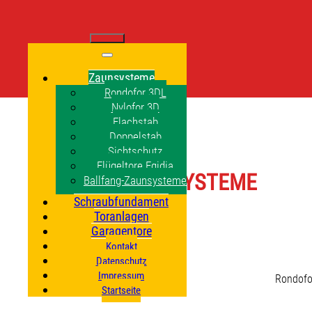
Zaunsysteme
Rondofor 3DL
Nylofor 3D
Flachstab
Doppelstab
Sichtschutz
Flügeltore Egidia
ZAUNSYSTEME
Ballfang-Zaunsysteme
Schraubfundament
Toranlagen
Garagentore
Kontakt
Datenschutz
Impressum
Rondofo
Startseite