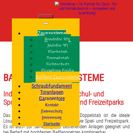
Zaunsysteme
Rondofor 3DL
Nylofor 3D
Flachstab
Doppelstab
Sichtschutz
Flügeltore Egidia
BALLFANG-ZAUNSYSTEME
Ballfang-Zaunsysteme
Schraubfundament
Toranlagen
Individuelle Lösungen für Schul- und
Garagentore
Sportanlagen sowie Spiel- und Freizeitparks
Kontakt
Datenschutz
Das Ballfangsystem mit Gittermatten Doppelstab ist die ideale
Impressum
Lösung für Schul- und Sportanlagen sowie Spiel- und Freizeitspark.
Startseite
Es ist auch zur Sanierung von bestehenden Anlagen geeignet und
bei Bedarf mit hochfesten Ballfangnetzen kombinierbar.