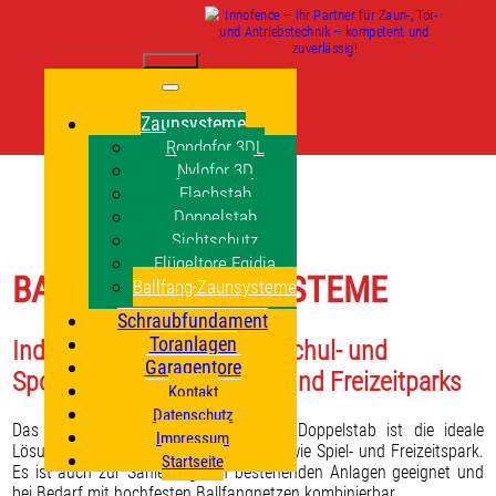
Zaunsysteme
Rondofor 3DL
Nylofor 3D
Flachstab
Doppelstab
Sichtschutz
Flügeltore Egidia
BALLFANG-ZAUNSYSTEME
Ballfang-Zaunsysteme
Schraubfundament
Toranlagen
Individuelle Lösungen für Schul- und
Garagentore
Sportanlagen sowie Spiel- und Freizeitparks
Kontakt
Datenschutz
Das Ballfangsystem mit Gittermatten Doppelstab ist die ideale
Impressum
Lösung für Schul- und Sportanlagen sowie Spiel- und Freizeitspark.
Startseite
Es ist auch zur Sanierung von bestehenden Anlagen geeignet und
bei Bedarf mit hochfesten Ballfangnetzen kombinierbar.