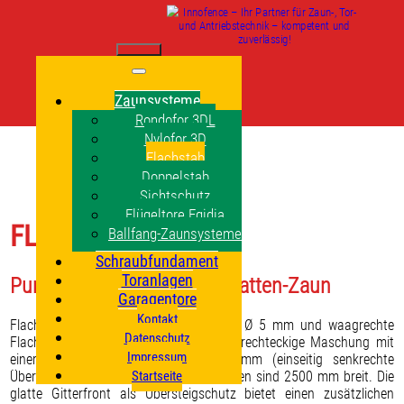
Zaunsysteme
Rondofor 3DL
Nylofor 3D
Flachstab
Doppelstab
Sichtschutz
Flügeltore Egidia
FLACHSTAB
Ballfang-Zaunsysteme
Schraubfundament
Toranlagen
Punktgeschweißter Gittermatten-Zaun
Garagentore
Kontakt
Flachstab – senkrechte Rundeisen mit Ø 5 mm und waagrechte
Datenschutz
Flacheisen mit 15 x 6 mm – hat eine rechteckige Maschung mit
Impressum
einer Maschenweite von 50 x 200 mm (einseitig senkrechte
Überstände von 30 mm). Die Gittermatten sind 2500 mm breit. Die
Startseite
glatte Gitterfront als Übersteigschutz bietet einen zusätzlichen