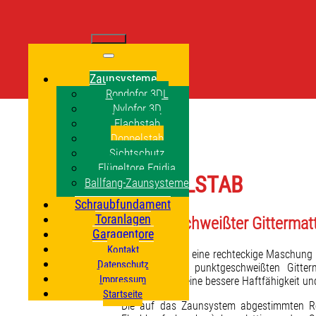
Zaunsysteme
Rondofor 3DL
Nylofor 3D
Flachstab
Doppelstab
Sichtschutz
Flügeltore Egidia
DOPPELSTAB
Ballfang-Zaunsysteme
Schraubfundament
Toranlagen
Punktgeschweißter Gittermat
Garagentore
Kontakt
Doppelstab hat eine rechteckige Maschung 
Datenschutz
mm breit. Die punktgeschweißten Gitter
Impressum
gewährleisten eine bessere Haftfähigkeit u
Startseite
Die auf das Zaunsystem abgestimmten Re