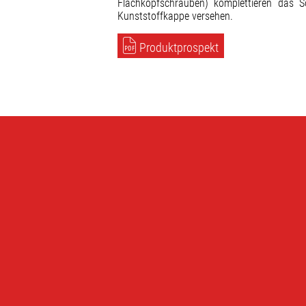
Flachkopfschrauben) komplettieren das S
Kunststoffkappe versehen.
Produktprospekt