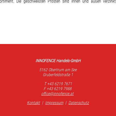
ortiment. Die geschweißten Pfosten sind innen und außen verzinkt,
INNOFENCE Handels-GmbH
5162 Obertrum am See
Gruberfeldstraße 1
T +43 6219 7671
F +43 6219 7988
office@innofence.at
Kontakt
|
Impressum
|
Datenschutz